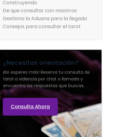
Construyendo
De que consultar con nosotros
Gestiona la Aduana para la llegada
Consejos para consultar el tarot
¿Necesitas orientación?
¡No esperes más! Reserva tu consulta de
tarot o videncia por chat o llamada y
encuentra las respuestas que buscas.
Consulta Ahora