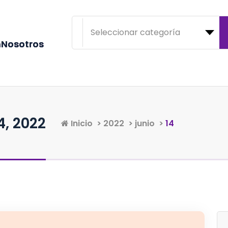
n
N
o
s
o
t
r
o
s
4, 2022
Inicio
>
2022
>
junio
>
14