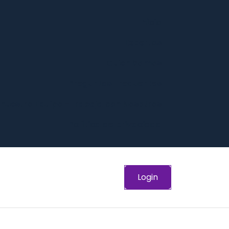
Inicio
Expertos
Quien Somos
Preguntas Frequentes
 nuestro Equipo -Trabaja con Nosotros
Política de privacidad
Login