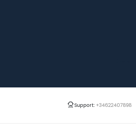
Únete a
Support:
+34622407898