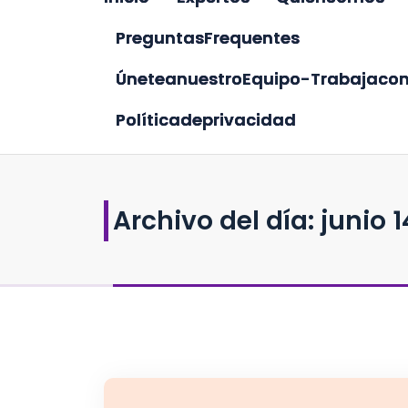
P
r
e
g
u
n
t
a
s
F
r
e
q
u
e
n
t
e
s
Ú
n
e
t
e
a
n
u
e
s
t
r
o
E
q
u
i
p
o
-
T
r
a
b
a
j
a
c
o
P
o
l
í
t
i
c
a
d
e
p
r
i
v
a
c
i
d
a
d
Archivo del día: junio 1