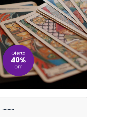
Oferta
40%
OFF
………