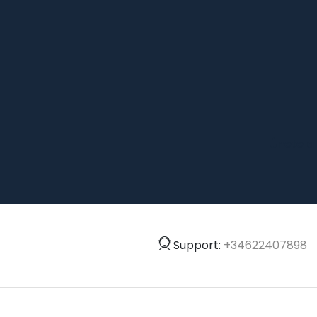
Únete a
Support:
+34622407898