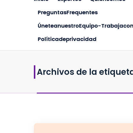
P
r
e
g
u
n
t
a
s
F
r
e
q
u
e
n
t
e
s
Ú
n
e
t
e
a
n
u
e
s
t
r
o
E
q
u
i
p
o
-
T
r
a
b
a
j
a
c
o
P
o
l
í
t
i
c
a
d
e
p
r
i
v
a
c
i
d
a
d
Archivos de la etiqueta