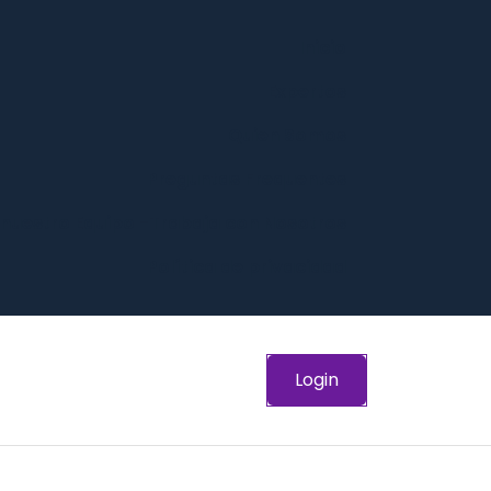
Inicio
Expertos
Quien Somos
Preguntas Frequentes
 nuestro Equipo -Trabaja con Nosotros
Política de privacidad
Login