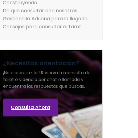
Construyendo
De que consultar con nosotros
Gestiona la Aduana para la llegada
Consejos para consultar el tarot
¿Necesitas orientación?
¡No esperes más! Reserva tu consulta de
tarot o videncia por chat o llamada y
encuentra las respuestas que buscas.
Consulta Ahora