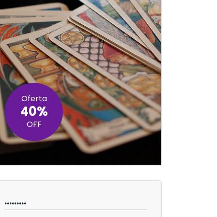
Oferta
40%
OFF
………