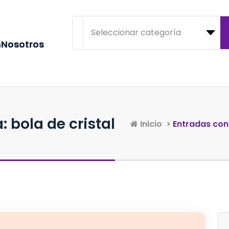
n
N
o
s
o
t
r
o
s
: bola de cristal
Inicio
>
Entradas con 