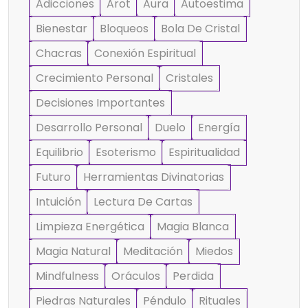
Adicciones
Arot
Aura
Autoestima
Bienestar
Bloqueos
Bola De Cristal
Chacras
Conexión Espiritual
Crecimiento Personal
Cristales
Decisiones Importantes
Desarrollo Personal
Duelo
Energía
Equilibrio
Esoterismo
Espiritualidad
Futuro
Herramientas Divinatorias
Intuición
Lectura De Cartas
Limpieza Energética
Magia Blanca
Magia Natural
Meditación
Miedos
Mindfulness
Oráculos
Perdida
Piedras Naturales
Péndulo
Rituales