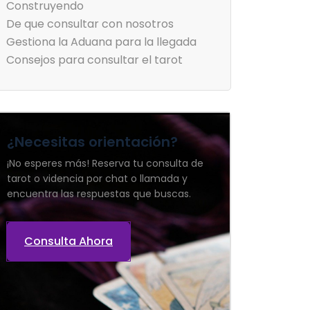
Construyendo
De que consultar con nosotros
Gestiona la Aduana para la llegada
Consejos para consultar el tarot
¿Necesitas orientación?
¡No esperes más! Reserva tu consulta de
tarot o videncia por chat o llamada y
encuentra las respuestas que buscas.
Consulta Ahora