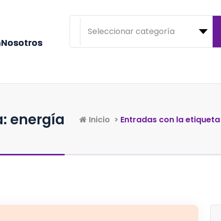
n
N
o
s
o
t
r
o
s
a: energía
Inicio
>
Entradas con la etiqueta