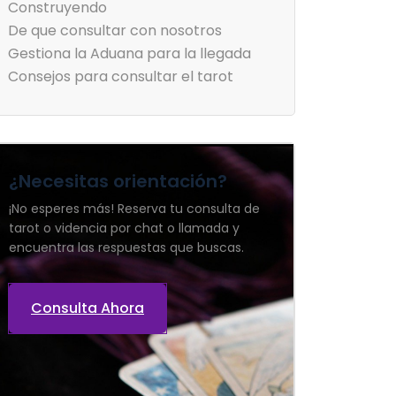
Construyendo
De que consultar con nosotros
Gestiona la Aduana para la llegada
Consejos para consultar el tarot
¿Necesitas orientación?
¡No esperes más! Reserva tu consulta de
tarot o videncia por chat o llamada y
encuentra las respuestas que buscas.
Consulta Ahora