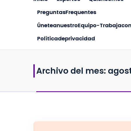
P
r
e
g
u
n
t
a
s
F
r
e
q
u
e
n
t
e
s
Ú
n
e
t
e
a
n
u
e
s
t
r
o
E
q
u
i
p
o
-
T
r
a
b
a
j
a
c
o
P
o
l
í
t
i
c
a
d
e
p
r
i
v
a
c
i
d
a
d
Archivo del mes: agos