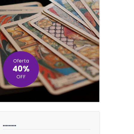
Oferta
40%
OFF
………