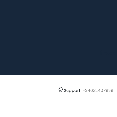
Únete a
Support:
+34622407898