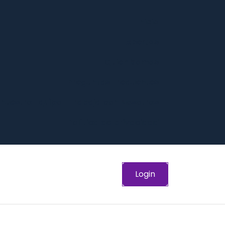
Inicio
Expertos
Quien Somos
Preguntas Frequentes
 nuestro Equipo -Trabaja con Nosotros
Política de privacidad
Login