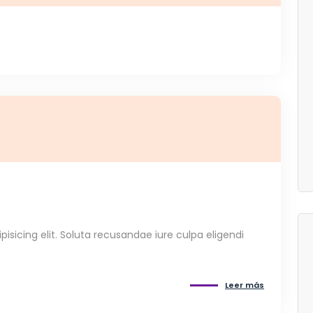
isicing elit. Soluta recusandae iure culpa eligendi
Leer más