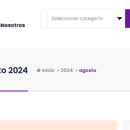
n
N
o
s
o
t
r
o
s
to 2024
Inicio
>
2024
>
agosto