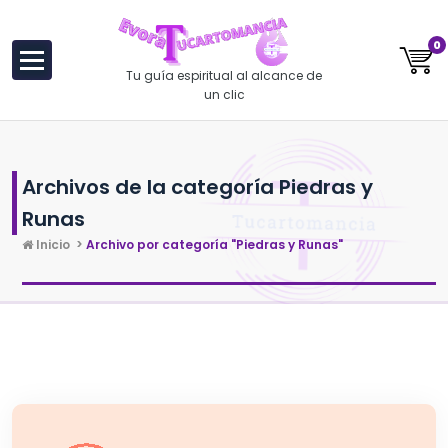
al
contenido
0
Tu guía espiritual al alcance de
un clic
Archivos de la categoría Piedras y
Runas
Inicio
>
Archivo por categoría "Piedras y Runas"