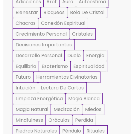
Adicciones
Arot
Aura
Autoestima
Bienestar
Bloqueos
Bola De Cristal
Chacras
Conexión Espiritual
Crecimiento Personal
Cristales
Decisiones Importantes
Desarrollo Personal
Duelo
Energía
Equilibrio
Esoterismo
Espiritualidad
Futuro
Herramientas Divinatorias
Intuición
Lectura De Cartas
Limpieza Energética
Magia Blanca
Magia Natural
Meditación
Miedos
Mindfulness
Oráculos
Perdida
Piedras Naturales
Péndulo
Rituales