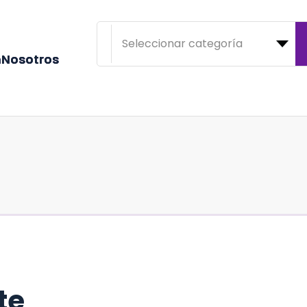
n
N
o
s
o
t
r
o
s
te