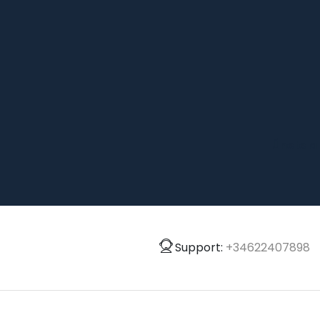
Únete a
Support:
+34622407898