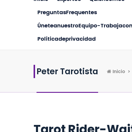
P
r
e
g
u
n
t
a
s
F
r
e
q
u
e
n
t
e
s
Ú
n
e
t
e
a
n
u
e
s
t
r
o
E
q
u
i
p
o
-
T
r
a
b
a
j
a
c
o
P
o
l
í
t
i
c
a
d
e
p
r
i
v
a
c
i
d
a
d
Peter Tarotista
Inicio
>
Tarot Rider-Wai