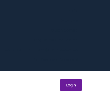
Inicio
Expertos
Quien Somos
Preguntas Frequentes
 nuestro Equipo -Trabaja con Nosotros
Política de privacidad
Login