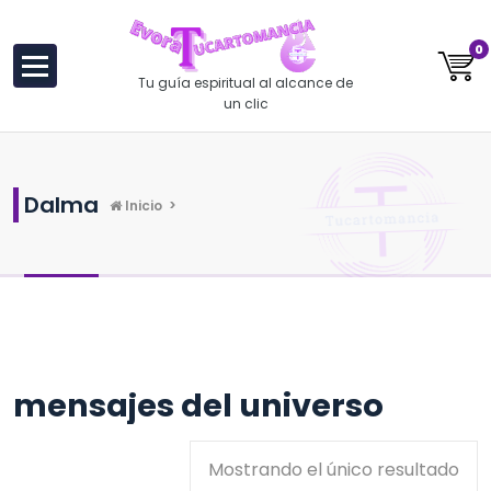
al
contenido
0
Tu guía espiritual al alcance de
un clic
Dalma
Inicio
>
mensajes del universo
Mostrando el único resultado