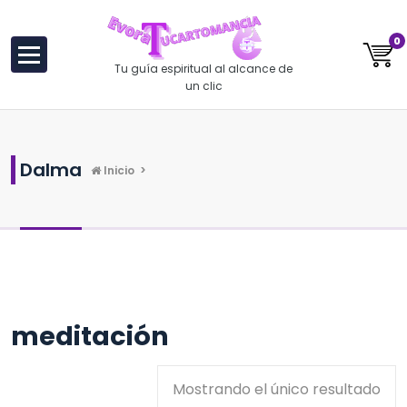
al
contenido
0
Tu guía espiritual al alcance de
un clic
Dalma
Inicio
>
meditación
Mostrando el único resultado