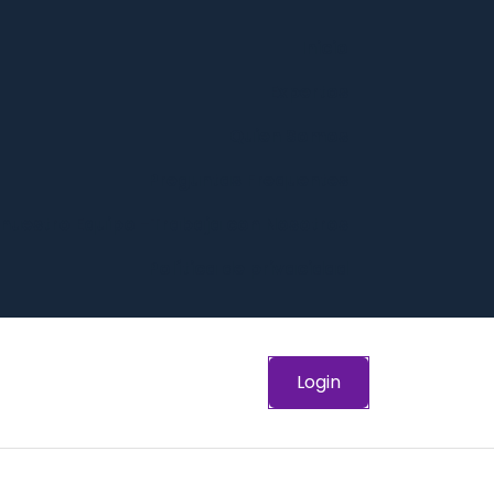
Inicio
Expertos
Quien Somos
Preguntas Frequentes
 nuestro Equipo -Trabaja con Nosotros
Política de privacidad
Login