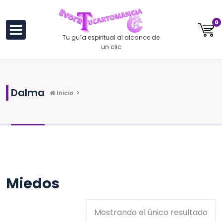
al
contenido
0
Tu guía espiritual al alcance de
un clic
Dalma
Inicio
>
Miedos
Mostrando el único resultado