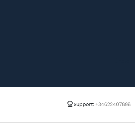
Únete a
Support:
+34622407898