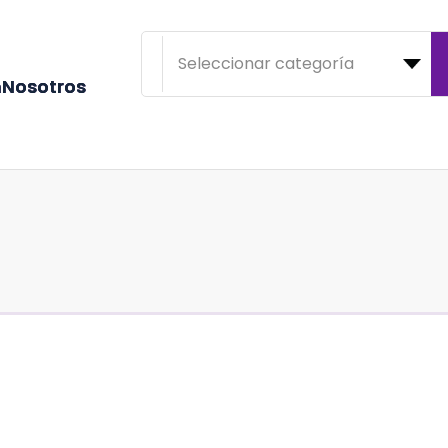
n
N
o
s
o
t
r
o
s