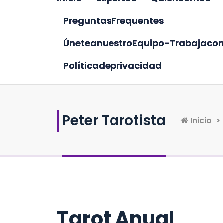
P
r
e
g
u
n
t
a
s
F
r
e
q
u
e
n
t
e
s
Ú
n
e
t
e
a
n
u
e
s
t
r
o
E
q
u
i
p
o
-
T
r
a
b
a
j
a
c
o
P
o
l
í
t
i
c
a
d
e
p
r
i
v
a
c
i
d
a
d
Peter Tarotista
Inicio
>
Tarot Anual