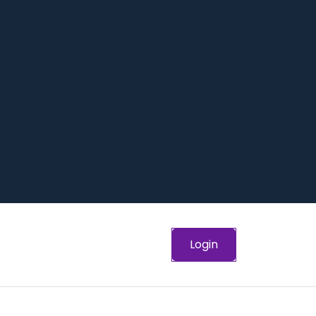
Inicio
Expertos
Quien Somos
Preguntas Frequentes
 nuestro Equipo -Trabaja con Nosotros
Política de privacidad
Login