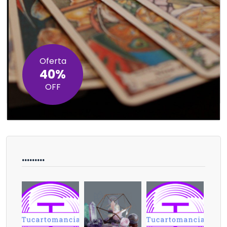
Oferta
40%
OFF
………