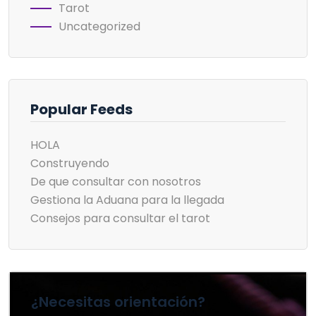
Tarot
Uncategorized
Popular Feeds
HOLA
Construyendo
De que consultar con nosotros
Gestiona la Aduana para la llegada
Consejos para consultar el tarot
¿Necesitas orientación?