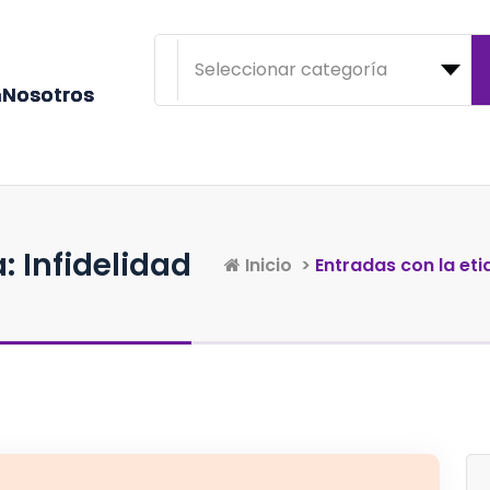
n
N
o
s
o
t
r
o
s
: Infidelidad
Inicio
>
Entradas con la eti