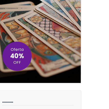
Oferta
40%
OFF
………