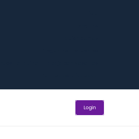
Inicio
Expertos
Quien Somos
Preguntas Frequentes
 nuestro Equipo -Trabaja con Nosotros
Política de privacidad
Login