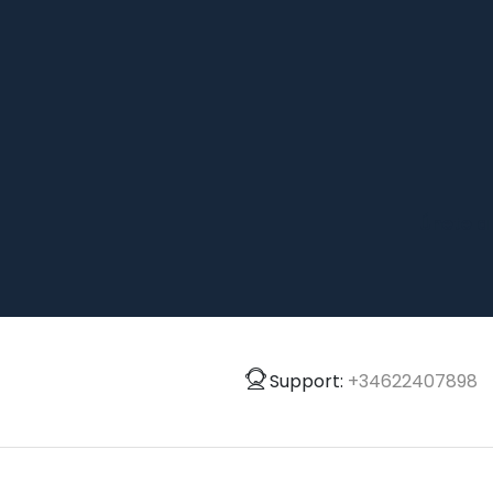
Únete a
Support:
+34622407898