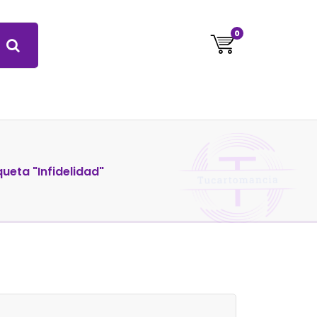
0
queta "Infidelidad"