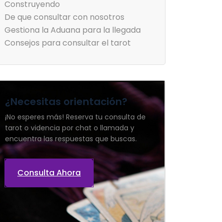
Construyendo
De que consultar con nosotros
Gestiona la Aduana para la llegada
Consejos para consultar el tarot
¿Necesitas orientación?
¡No esperes más! Reserva tu consulta de
tarot o videncia por chat o llamada y
encuentra las respuestas que buscas.
Consulta Ahora