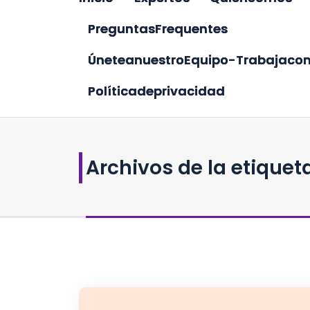
P
r
e
g
u
n
t
a
s
F
r
e
q
u
e
n
t
e
s
Ú
n
e
t
e
a
n
u
e
s
t
r
o
E
q
u
i
p
o
-
T
r
a
b
a
j
a
c
o
P
o
l
í
t
i
c
a
d
e
p
r
i
v
a
c
i
d
a
d
Archivos de la etiqueta