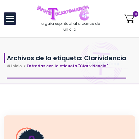
al
contenido
0
Tu guía espiritual al alcance de
un clic
Archivos de la etiqueta: Clarividencia
Inicio
>
Entradas con la etiqueta "Clarividencia"