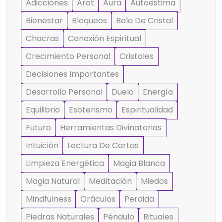
Adicciones
Arot
Aura
Autoestima
Bienestar
Bloqueos
Bola De Cristal
Chacras
Conexión Espiritual
Crecimiento Personal
Cristales
Decisiones Importantes
Desarrollo Personal
Duelo
Energía
Equilibrio
Esoterismo
Espiritualidad
Futuro
Herramientas Divinatorias
Intuición
Lectura De Cartas
Limpieza Energética
Magia Blanca
Magia Natural
Meditación
Miedos
Mindfulness
Oráculos
Perdida
Piedras Naturales
Péndulo
Rituales