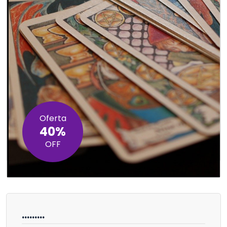
Oferta
40%
OFF
………